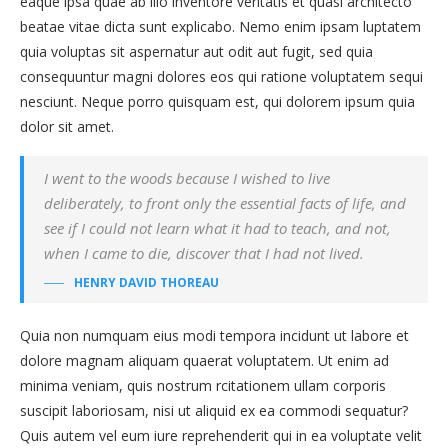
eaque ipsa quae ab illo inventore veritatis et quasi architecto
beatae vitae dicta sunt explicabo. Nemo enim ipsam luptatem
quia voluptas sit aspernatur aut odit aut fugit, sed quia
consequuntur magni dolores eos qui ratione voluptatem sequi
nesciunt. Neque porro quisquam est, qui dolorem ipsum quia
dolor sit amet.
I went to the woods because I wished to live
deliberately, to front only the essential facts of life, and
see if I could not learn what it had to teach, and not,
when I came to die, discover that I had not lived.
HENRY DAVID THOREAU
Quia non numquam eius modi tempora incidunt ut labore et
dolore magnam aliquam quaerat voluptatem. Ut enim ad
minima veniam, quis nostrum rcitationem ullam corporis
suscipit laboriosam, nisi ut aliquid ex ea commodi sequatur?
Quis autem vel eum iure reprehenderit qui in ea voluptate velit