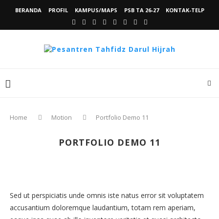
BERANDA
PROFIL
KAMPUS/MAPS
PSB TA 26-27
KONTAK-TELP
Home
Motion
Portfolio Demo 11
PORTFOLIO DEMO 11
Sed ut perspiciatis unde omnis iste natus error sit voluptatem
accusantium doloremque laudantium, totam rem aperiam,