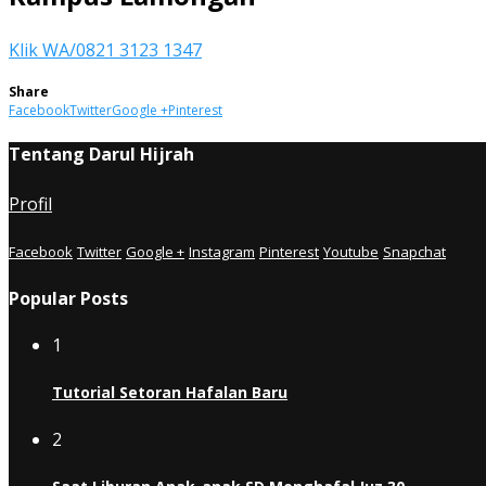
Klik WA/0821 3123 1347
Share
Facebook
Twitter
Google +
Pinterest
Tentang Darul Hijrah
Profil
Facebook
Twitter
Google +
Instagram
Pinterest
Youtube
Snapchat
Popular Posts
1
Tutorial Setoran Hafalan Baru
2