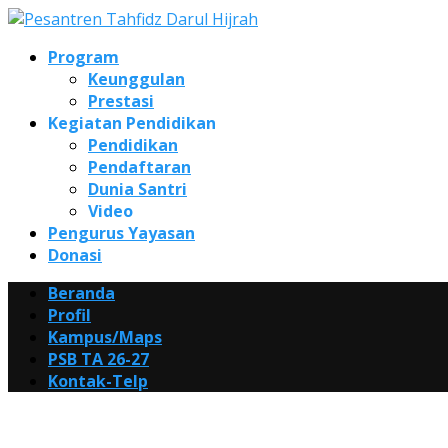
Program
Keunggulan
Prestasi
Kegiatan Pendidikan
Pendidikan
Pendaftaran
Dunia Santri
Video
Pengurus Yayasan
Donasi
Beranda
Profil
Kampus/Maps
PSB TA 26-27
Kontak-Telp