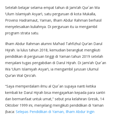
Setelah belajar selama empat tahun di Jami’ah Qur`an Wa
‘Ulum Islamiyah Asyar’i, satu perguruan di kota Mukalla,
Provinsi Hadramaut, Yaman, Ilham Abdur Rahman berhasil
menyelesaikan kuliahnya. Di perguruan itu ia mengambil
program strata satu.
Ilham Abdur Rahman alumni Ma’had Tahfizhul Qur’an Darul
Hijrah. Ia lulus tahun 2018, kemudian berangkat mengikuti
pendidikan di perguruan tinggi di Yaman tahun 2019 setelah
menjalani tugas pengabdian di Darul Hijrah. Di Jami’ah Qur`an
Wa ‘Ulum Islamiyah Asyar’i, ia mengambil jurusan Ulumul
Qur’an Wal Qiro’ah.
“Saya memperdalam ilmu al Qur`an supaya nanti ketika
kembali ke Darul Hijrah bisa mengajarkan kepada para santri
dan bermanfaat untuk umat,” sebut pria kelahiran Gresik, 14
Oktober 1999 ini, menjelang mengikuti pendidikan di Yaman
(baca:
Selepas Pendidikan di Yaman, Ilham Abdur Ingin