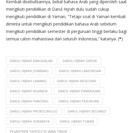
Kembali disebutkannya, bekal bahasa Arab yang diperoleh saat
mengikuti pendidikan di Darul Hijrah dulu sudah cukup
mengikuti pendidikan di Yaman, ”Tetapi soal di Yaman kembali
diminta untuk mengikuti pendidikan bahasa Arab sebelum
mengikuti pendidikan semester di perguruan tinggi berlaku bagi
semua calon mahasiswa dari seluruh Indonesia,” katanya. (
*
)
DARUL HIJRAH BANGKALAN
DARUL HIJRAH GRESIK
DARUL HIJRAH JOMBANG
DARUL HIJRAH LAMONGAN
DARUL HIJRAH LAWANG
DARUL HIJRAH MOJOSARI
DARUL HIJRAH NGANJUK
DARUL HIJRAH PAMEKASAN
DARUL HIJRAH PANCENG
DARUL HIJRAH PASURUAN
DARUL HIJRAH PROBOLINGGO
DARUL HIJRAH SIDOARJO
DARUL HIJRAH SURABAYA
DARUL HIJRAH TUBAN
PESANTREN TAHFIDZ DI JAWA TIMUR